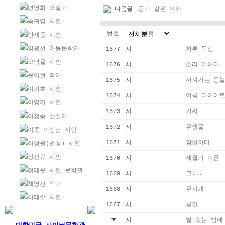
변영희 소설가
다음글
공기 같은 여자
송귀영 시인
번호
안재동 시인
양봉선 아동문학가
1677
시
하루 묵상
오낙율 시인
1676
시
소리 더하다
윤이현 작가
1675
시
꺼져가는 등
이기호 시인
1674
시
여름 다이어
이영지 시인
1673
시
가짜
이정승 소설가
1672
시
무생물
이룻 이정님 시인
1671
시
감칠하다
이창원(법성) 시인
정선규 시인
1670
시
세월의 아픔
정태운 시인 문학관
1669
시
그...
채영선 작가
1668
시
무지개
하태수 시인
1667
시
꽃길
☞
시
별 있는 밤에