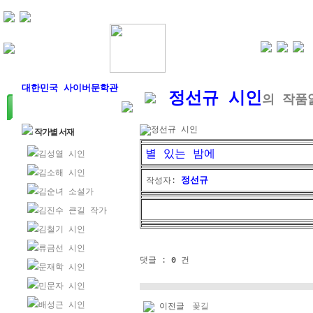
대한민국 사이버문학관
정선규 시인
의 작품
문인.com
정선규 시인
작가별 서재
별 있는 밤에
김성열 시인
김소해 시인
정선규
작성자:
김순녀 소설가
김진수 큰길 작가
김철기 시인
류금선 시인
댓글 :
0
건
문재학 시인
민문자 시인
배성근 시인
이전글
꽃길