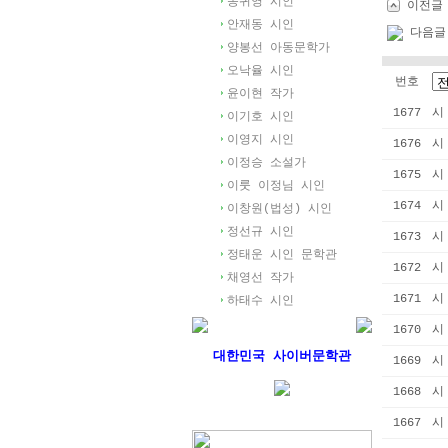
송귀영 시인
이전글
안재동 시인
다음글
양봉선 아동문학가
오낙율 시인
번호
윤이현 작가
1677
시
이기호 시인
이영지 시인
1676
시
이정승 소설가
1675
시
이룻 이정님 시인
1674
시
이창원(법성) 시인
정선규 시인
1673
시
정태운 시인 문학관
1672
시
채영선 작가
1671
시
하태수 시인
1670
시
대한민국 사이버문학관
1669
시
1668
시
1667
시