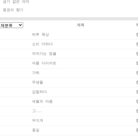
공기 같은 여자
풍경의 향기
제목
하루 묵상
소리 더하다
꺼져가는 등불
여름 다이어트
가짜
무생물
감칠하다
세월의 아픔
그...
무지개
꽃길