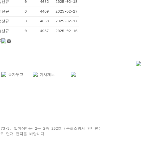
정선규
0
4682
2025-02-18
정선규
0
4409
2025-02-17
정선규
0
4668
2025-02-17
정선규
0
4937
2025-02-16
0
독자투고
기사제보
 고척동 73-3, 일이삼타운 2동 2층 252호 (구로소방서 건너편)
일로 먼저 연락을 바랍니다