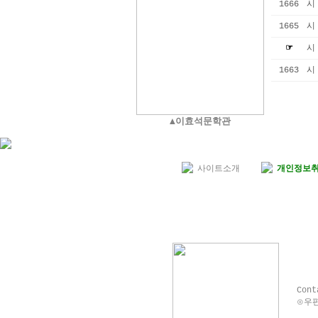
1666
시
1665
시
☞
시
1663
시
▲이효석문학관
사이트소개
개인정보
Con
⊙우