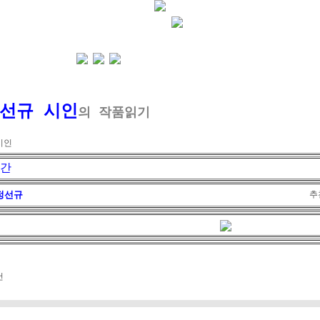
선규 시인
의 작품읽기
시인
간 ​
정선규
추
건