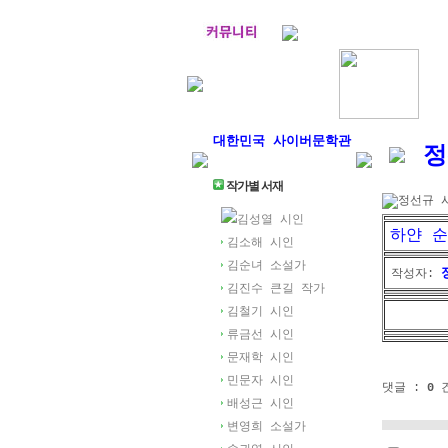
대한민국 사이버문학관
정
문인.com
작가별 서재
정선규 
김성열 시인
하얀 순
김소해 시인
김순녀 소설가
작성자:
김진수 큰길 작가
김철기 시인
류금선 시인
문재학 시인
민문자 시인
댓글 :
0
배성근 시인
변영희 소설가