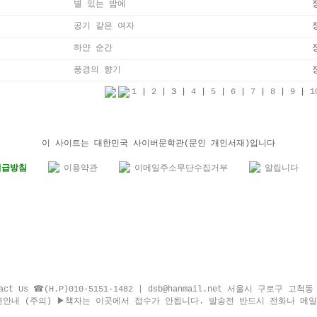
별 있는 밤에
공기 같은 여자
하얀 순간 ​
풍경의 향기
1
|
2
|
3
|
4
|
5
|
6
|
7
|
8
|
9
|
1
이 사이트는 대한민국 사이버문학관(문인 개인서재)입니다
취급방침
이용약관
이메일주소무단수집거부
알립니다
tact Us ☎(H.P)010-5151-1482 | dsb@hanmail.net 서울시 구로구
편안내 (주의) ▶책자는 이곳에서 접수가 안됩니다. 발송전 반드시 전화나 메